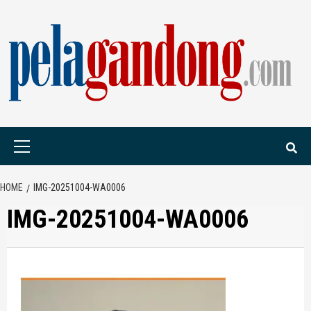
Skip
to
content
PELAGANDONG.C
PORTAL BERITA ORANG SAUDARA
Primary
Menu
HOME
IMG-20251004-WA0006
IMG-20251004-WA0006