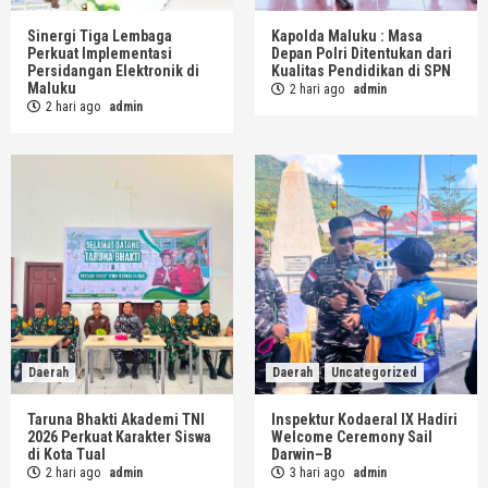
Sinergi Tiga Lembaga
Kapolda Maluku : Masa
Perkuat Implementasi
Depan Polri Ditentukan dari
Persidangan Elektronik di
Kualitas Pendidikan di SPN
Maluku
2 hari ago
admin
2 hari ago
admin
Daerah
Daerah
Uncategorized
Taruna Bhakti Akademi TNI
Inspektur Kodaeral IX Hadiri
2026 Perkuat Karakter Siswa
Welcome Ceremony Sail
di Kota Tual
Darwin–B
2 hari ago
admin
3 hari ago
admin