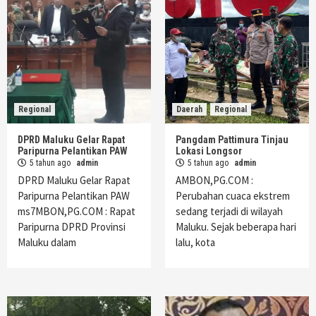
Regional
Daerah
Regional
DPRD Maluku Gelar Rapat
Pangdam Pattimura Tinjau
Paripurna Pelantikan PAW
Lokasi Longsor
5 tahun ago
admin
5 tahun ago
admin
DPRD Maluku Gelar Rapat
AMBON,PG.COM :
Paripurna Pelantikan PAW
Perubahan cuaca ekstrem
ms7MBON,PG.COM : Rapat
sedang terjadi di wilayah
Paripurna DPRD Provinsi
Maluku. Sejak beberapa hari
Maluku dalam
lalu, kota