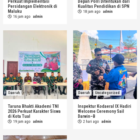
Perkuat Implementasi
Depan Polri Ditentukan dari
Persidangan Elektronik di
Kualitas Pendidikan di SPN
Maluku
18 jam ago
admin
16 jam ago
admin
Daerah
Daerah
Uncategorized
Taruna Bhakti Akademi TNI
Inspektur Kodaeral IX Hadiri
2026 Perkuat Karakter Siswa
Welcome Ceremony Sail
di Kota Tual
Darwin–B
19 jam ago
admin
2 hari ago
admin