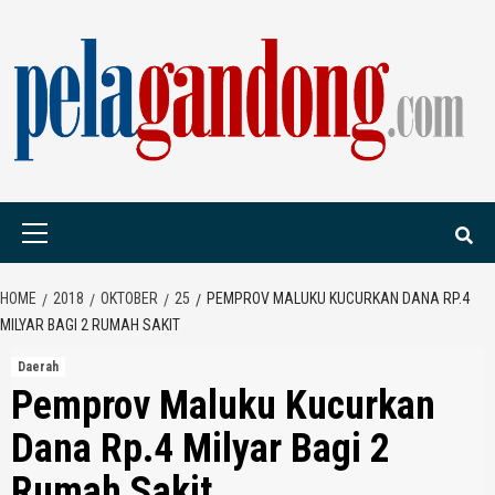
Skip
to
content
PELAGANDONG.C
PORTAL BERITA ORANG SAUDARA
Primary
Menu
HOME
2018
OKTOBER
25
PEMPROV MALUKU KUCURKAN DANA RP.4
MILYAR BAGI 2 RUMAH SAKIT
Daerah
Pemprov Maluku Kucurkan
Dana Rp.4 Milyar Bagi 2
Rumah Sakit