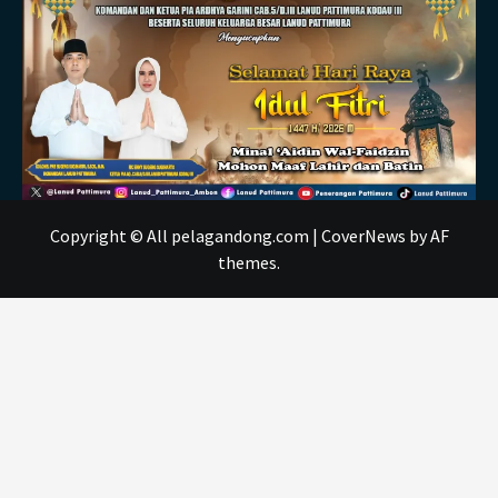
Copyright © All pelagandong.com
|
CoverNews
by AF
themes.