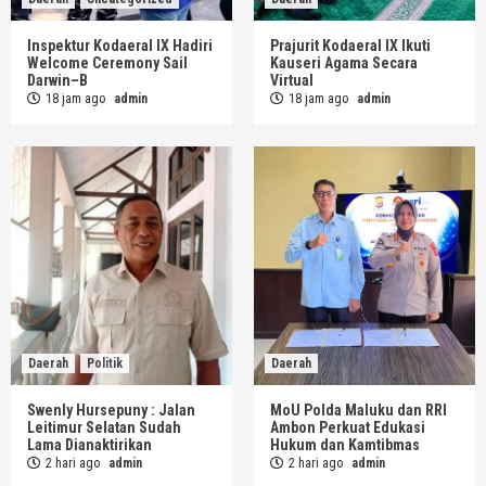
Inspektur Kodaeral IX Hadiri
Prajurit Kodaeral IX Ikuti
Welcome Ceremony Sail
Kauseri Agama Secara
Darwin–B
Virtual
18 jam ago
admin
18 jam ago
admin
Daerah
Politik
Daerah
Swenly Hursepuny : Jalan
MoU Polda Maluku dan RRI
Leitimur Selatan Sudah
Ambon Perkuat Edukasi
Lama Dianaktirikan
Hukum dan Kamtibmas
2 hari ago
admin
2 hari ago
admin