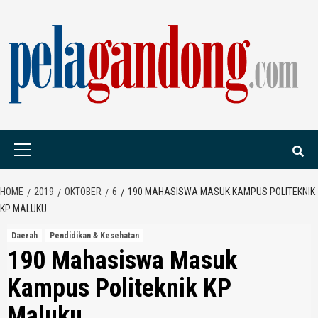
Skip
to
content
PELAGANDONG.C
PORTAL BERITA ORANG SAUDARA
Primary
Menu
HOME
2019
OKTOBER
6
190 MAHASISWA MASUK KAMPUS POLITEKNIK
KP MALUKU
Daerah
Pendidikan & Kesehatan
190 Mahasiswa Masuk
Kampus Politeknik KP
Maluku