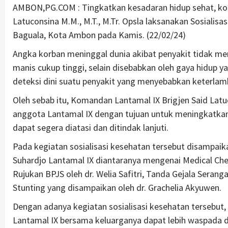
AMBON,PG.COM : Tingkatkan kesadaran hidup sehat, k
Latuconsina M.M., M.T., M.Tr. Opsla laksanakan Sosialis
Baguala, Kota Ambon pada Kamis. (22/02/24)
Angka korban meninggal dunia akibat penyakit tidak menu
manis cukup tinggi, selain disebabkan oleh gaya hidup 
deteksi dini suatu penyakit yang menyebabkan keterla
Oleh sebab itu, Komandan Lantamal IX Brigjen Said Latu
anggota Lantamal IX dengan tujuan untuk meningkatkan
dapat segera diatasi dan ditindak lanjuti.
Pada kegiatan sosialisasi kesehatan tersebut disampaik
Suhardjo Lantamal IX diantaranya mengenai Medical Chec
Rujukan BPJS oleh dr. Welia Safitri, Tanda Gejala Seran
Stunting yang disampaikan oleh dr. Grachelia Akyuwen.
Dengan adanya kegiatan sosialisasi kesehatan tersebut, 
Lantamal IX bersama keluarganya dapat lebih waspada d