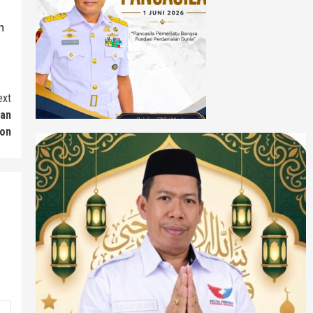
h
ext
san
bon