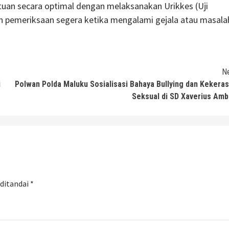
tuan secara optimal dengan melaksanakan Urikkes (Uji
n pemeriksaan segera ketika mengalami gejala atau masala
N
i
Polwan Polda Maluku Sosialisasi Bahaya Bullying dan Kekera
Seksual di SD Xaverius Am
 ditandai
*