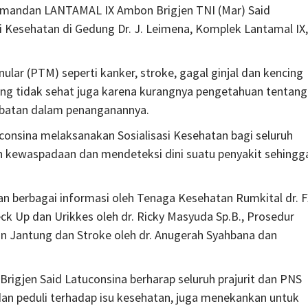
omandan LANTAMAL IX Ambon Brigjen TNI (Mar) Said
asi Kesehatan di Gedung Dr. J. Leimena, Komplek Lantamal IX,
lar (PTM) seperti kanker, stroke, gagal ginjal dan kencing
yang tidak sehat juga karena kurangnya pengetahuan tentang
mbatan dalam penanganannya.
consina melaksanakan Sosialisasi Kesehatan bagi seluruh
 kewaspadaan dan mendeteksi dini suatu penyakit sehingg
an berbagai informasi oleh Tenaga Kesehatan Rumkital dr. 
k Up dan Urikkes oleh dr. Ricky Masyuda Sp.B., Prosedur
gan Jantung dan Stroke oleh dr. Anugerah Syahbana dan
Brigjen Said Latuconsina berharap seluruh prajurit dan PNS
an peduli terhadap isu kesehatan, juga menekankan untuk