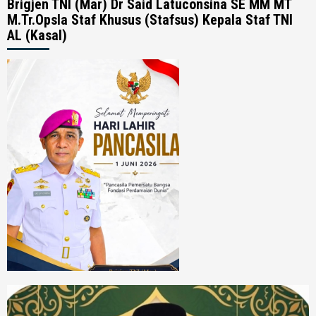
Brigjen TNI (Mar) Dr Said Latuconsina SE MM MT
M.Tr.Opsla Staf Khusus (Stafsus) Kepala Staf TNI
AL (Kasal)