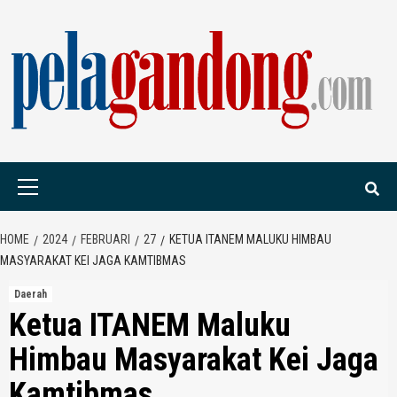
Skip
to
content
PELAGANDONG.C
PORTAL BERITA ORANG SAUDARA
Primary
Menu
HOME
2024
FEBRUARI
27
KETUA ITANEM MALUKU HIMBAU
MASYARAKAT KEI JAGA KAMTIBMAS
Daerah
Ketua ITANEM Maluku
Himbau Masyarakat Kei Jaga
Kamtibmas