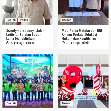
Daerah
Politik
Daerah
Swenly Hursepuny : Jalan
MoU Polda Maluku dan RRI
Leitimur Selatan Sudah
Ambon Perkuat Edukasi
Lama Dianaktirikan
Hukum dan Kamtibmas
20 jam ago
admin
21 jam ago
admin
Daerah
Daerah