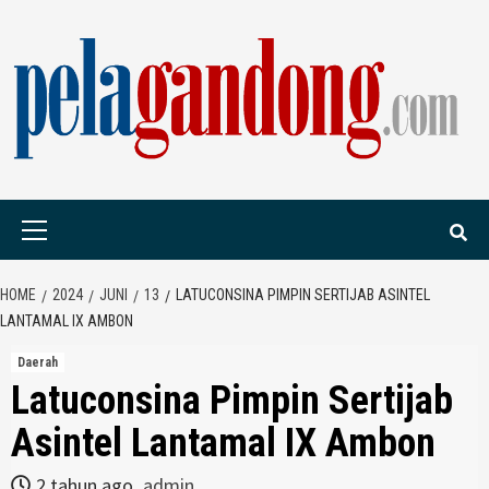
Skip
to
content
PELAGANDONG.C
PORTAL BERITA ORANG SAUDARA
Primary
Menu
HOME
2024
JUNI
13
LATUCONSINA PIMPIN SERTIJAB ASINTEL
LANTAMAL IX AMBON
Daerah
Latuconsina Pimpin Sertijab
Asintel Lantamal IX Ambon
2 tahun ago
admin