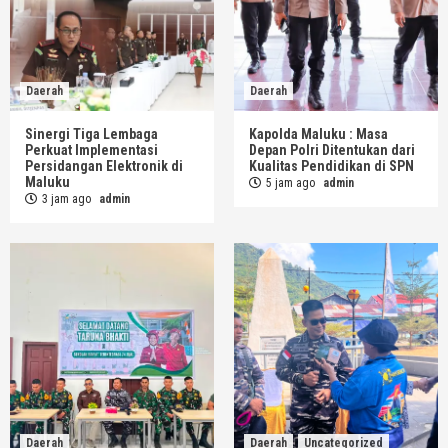
Daerah
Daerah
Sinergi Tiga Lembaga
Kapolda Maluku : Masa
Perkuat Implementasi
Depan Polri Ditentukan dari
Persidangan Elektronik di
Kualitas Pendidikan di SPN
Maluku
5 jam ago
admin
3 jam ago
admin
Daerah
Daerah
Uncategorized