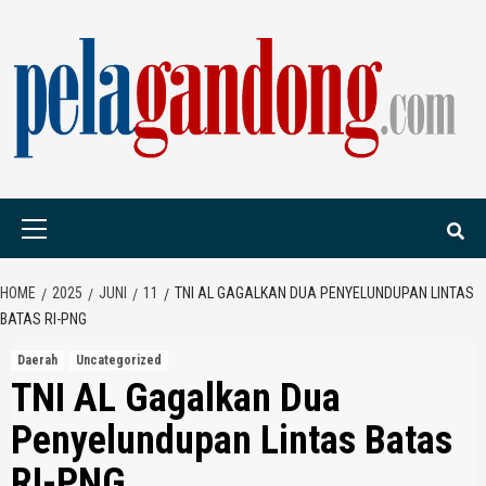
Skip
to
content
PELAGANDONG.C
PORTAL BERITA ORANG SAUDARA
Primary
Menu
HOME
2025
JUNI
11
TNI AL GAGALKAN DUA PENYELUNDUPAN LINTAS
BATAS RI-PNG
Daerah
Uncategorized
TNI AL Gagalkan Dua
Penyelundupan Lintas Batas
RI-PNG