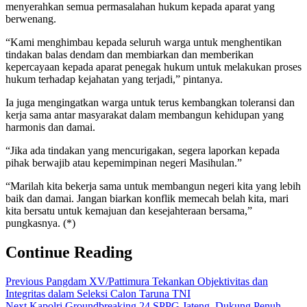
menyerahkan semua permasalahan hukum kepada aparat yang
berwenang.
“Kami menghimbau kepada seluruh warga untuk menghentikan
tindakan balas dendam dan membiarkan dan memberikan
kepercayaan kepada aparat penegak hukum untuk melakukan proses
hukum terhadap kejahatan yang terjadi,” pintanya.
Ia juga mengingatkan warga untuk terus kembangkan toleransi dan
kerja sama antar masyarakat dalam membangun kehidupan yang
harmonis dan damai.
“Jika ada tindakan yang mencurigakan, segera laporkan kepada
pihak berwajib atau kepemimpinan negeri Masihulan.”
“Marilah kita bekerja sama untuk membangun negeri kita yang lebih
baik dan damai. Jangan biarkan konflik memecah belah kita, mari
kita bersatu untuk kemajuan dan kesejahteraan bersama,”
pungkasnya. (*)
Continue Reading
Previous
Pangdam XV/Pattimura Tekankan Objektivitas dan
Integritas dalam Seleksi Calon Taruna TNI
Next
Kapolri Groundbreaking 24 SPPG Jateng, Dukung Penuh