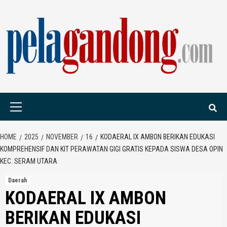
Skip
to
content
PELAGANDONG.C
PORTAL BERITA ORANG SAUDARA
Primary
Menu
HOME
2025
NOVEMBER
16
KODAERAL IX AMBON BERIKAN EDUKASI
KOMPREHENSIF DAN KIT PERAWATAN GIGI GRATIS KEPADA SISWA DESA OPIN
KEC. SERAM UTARA
Daerah
KODAERAL IX AMBON
BERIKAN EDUKASI