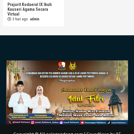
Prajurit Kodaeral IX Ikuti
Kauseri Agama Secara
Virtual
3 hari ago
admin
Copyright © All pelagandong.com
|
CoverNews
by AF