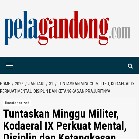
Skip
to
content
PELAGANDONG.C
PORTAL BERITA ORANG SAUDARA
Primary
Menu
HOME
2026
JANUARI
31
TUNTASKAN MINGGU MILITER, KODAERAL IX
PERKUAT MENTAL, DISIPLIN DAN KETANGKASAN PRAJURITNYA
Uncategorized
Tuntaskan Minggu Militer,
Kodaeral IX Perkuat Mental,
Disiplin dan Ketangkasan