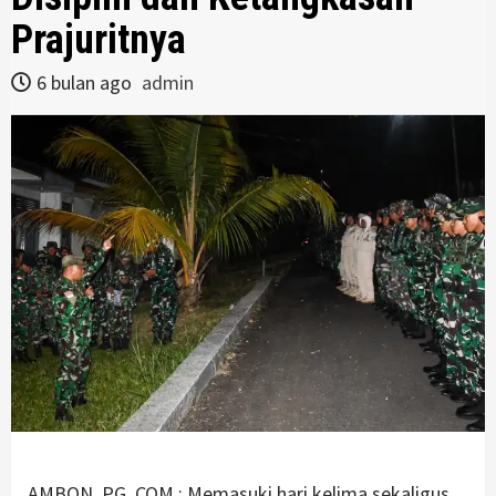
Prajuritnya
6 bulan ago
admin
AMBON, PG. COM : Memasuki hari kelima sekaligus