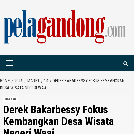
Skip
to
content
PELAGANDONG.C
PORTAL BERITA ORANG SAUDARA
Primary
Menu
HOME
2026
MARET
14
DEREK BAKARBESSY FOKUS KEMBANGKAN
DESA WISATA NEGERI WAAI
Daerah
Derek Bakarbessy Fokus
Kembangkan Desa Wisata
Negeri Waai