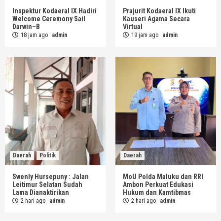
Inspektur Kodaeral IX Hadiri
Prajurit Kodaeral IX Ikuti
Welcome Ceremony Sail
Kauseri Agama Secara
Darwin–B
Virtual
18 jam ago
admin
19 jam ago
admin
Daerah
Politik
Daerah
Swenly Hursepuny : Jalan
MoU Polda Maluku dan RRI
Leitimur Selatan Sudah
Ambon Perkuat Edukasi
Lama Dianaktirikan
Hukum dan Kamtibmas
2 hari ago
admin
2 hari ago
admin