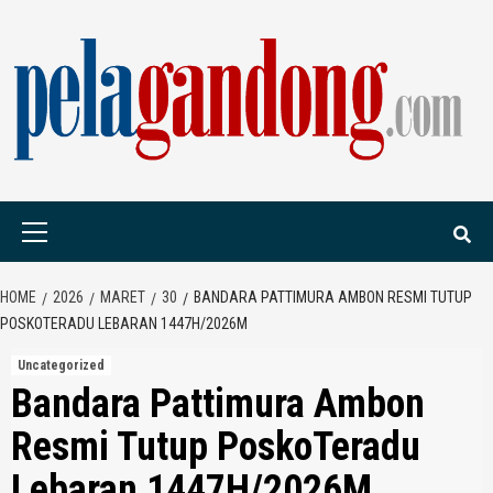
Skip
to
content
PELAGANDONG.C
PORTAL BERITA ORANG SAUDARA
Primary
Menu
HOME
2026
MARET
30
BANDARA PATTIMURA AMBON RESMI TUTUP
POSKOTERADU LEBARAN 1447H/2026M
Uncategorized
Bandara Pattimura Ambon
Resmi Tutup PoskoTeradu
Lebaran 1447H/2026M