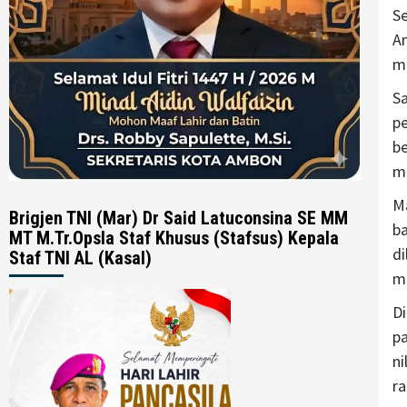
S
Am
me
S
pe
b
m
M
Brigjen TNI (Mar) Dr Said Latuconsina SE MM
b
MT M.Tr.Opsla Staf Khusus (Stafsus) Kepala
d
Staf TNI AL (Kasal)
m
D
pa
ni
ra