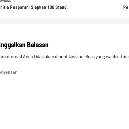
ontinue
evious
nitia Pesparani Siapkan 100 Stand.
Pe
eading
inggalkan Balasan
amat email Anda tidak akan dipublikasikan.
Ruas yang wajib ditan
omentar