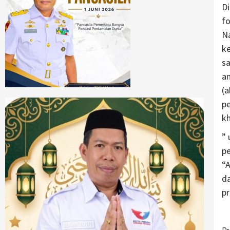
Di
fo
Na
ke
s
a
(
pe
k
”
p
“
d
p