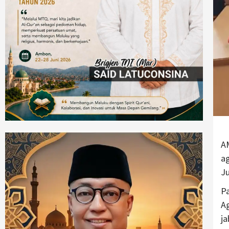
A
a
Ju
P
Ag
j