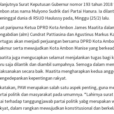
elanjutnya Surat Keputusan Gubernur nomor 193 tahun 20
bon atas nama Mulyono Sudrik dari Partai Hanura. Ia dilan
ninggal dunia di RSUD Haulussy pada, Minggu (25/2) lalu.
aat paripurna Ketua DPRD Kota Ambon James Maatita dala
ngabdian (alm) Cundrat Pattiasina dan Agustinus Markus Ka
ertugas akan menjadi perjuangan bersama DPRD Kota Ambon
akmur serta mewujudkan Kota Ambon Manise yang berkeadi
aatita juga mengucapkan selamat menjalankan tugas bagi
aru saja dilantik dan diambil sumpahnya. Semoga dalam me
ilaksanakan secara baik. Maatita mengharapkan kedua angg
engedepankan kepentingan rakyat.
ikatakan, PAW merupakan salah satu aspek penting, guna m
rtai politik dan masyarakat pada umumnya. “Lahirnya surat
lai terhadap tanggungjawab partai politik yabg merupakan 
kyat, dalam rangkan mewujudkan konstitusional dan berkela