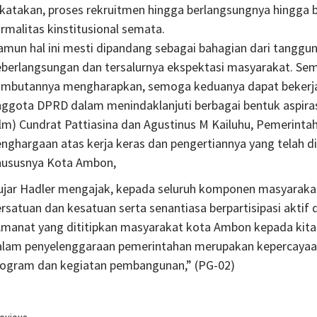
katakan, proses rekruitmen hingga berlangsungnya hingga b
rmalitas kinstitusional semata.
mun hal ini mesti dipandang sebagai bahagian dari tanggun
berlangsungan dan tersalurnya ekspektasi masyarakat. Sem
ambutannya mengharapkan, semoga keduanya dapat bekerja 
nggota DPRD dalam menindaklanjuti berbagai bentuk aspira
alm) Cundrat Pattiasina dan Agustinus M Kailuhu, Pemerin
nghargaan atas kerja keras dan pengertiannya yang telah di
hususnya Kota Ambon,
 ujar Hadler mengajak, kepada seluruh komponen masyarak
ersatuan dan kesatuan serta senantiasa berpartisipasi akt
Amanat yang dititipkan masyarakat kota Ambon kepada kita
alam penyelenggaraan pemerintahan merupakan kepercayaan 
rogram dan kegiatan pembangunan,” (PG-02)