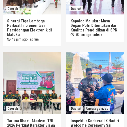
Daerah
Daerah
Sinergi Tiga Lembaga
Kapolda Maluku : Masa
Perkuat Implementasi
Depan Polri Ditentukan dari
Persidangan Elektronik di
Kualitas Pendidikan di SPN
Maluku
15 jam ago
admin
13 jam ago
admin
Daerah
Daerah
Uncategorized
Taruna Bhakti Akademi TNI
Inspektur Kodaeral IX Hadiri
2026 Perkuat Karakter Siswa
Welcome Ceremony Sail