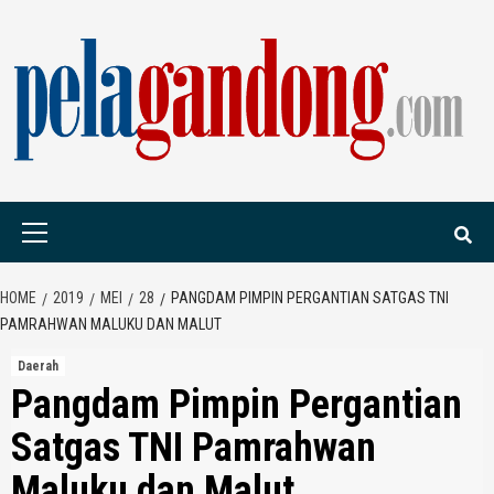
Skip
to
content
PELAGANDONG.C
PORTAL BERITA ORANG SAUDARA
Primary
Menu
HOME
2019
MEI
28
PANGDAM PIMPIN PERGANTIAN SATGAS TNI
PAMRAHWAN MALUKU DAN MALUT
Daerah
Pangdam Pimpin Pergantian
Satgas TNI Pamrahwan
Maluku dan Malut