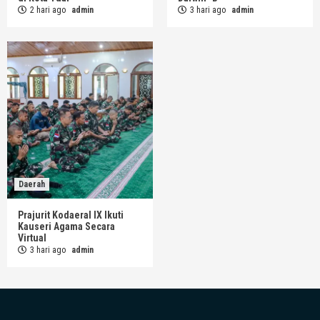
2 hari ago
admin
3 hari ago
admin
Daerah
Prajurit Kodaeral IX Ikuti
Kauseri Agama Secara
Virtual
3 hari ago
admin