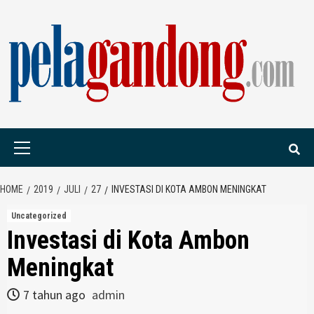
Skip
to
content
PELAGANDONG.C
PORTAL BERITA ORANG SAUDARA
Primary
Menu
HOME
2019
JULI
27
INVESTASI DI KOTA AMBON MENINGKAT
Uncategorized
Investasi di Kota Ambon
Meningkat
7 tahun ago
admin