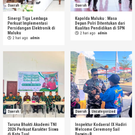
Daerah
Daerah
Sinergi Tiga Lembaga
Kapolda Maluku : Masa
Perkuat Implementasi
Depan Polri Ditentukan dari
Persidangan Elektronik di
Kualitas Pendidikan di SPN
Maluku
2 hari ago
admin
2 hari ago
admin
Daerah
Daerah
Uncategorized
Taruna Bhakti Akademi TNI
Inspektur Kodaeral IX Hadiri
2026 Perkuat Karakter Siswa
Welcome Ceremony Sail
di Kota Tual
Darwin–B