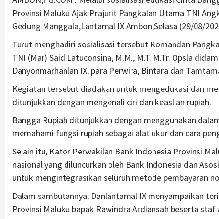
Provinsi Maluku Ajak Prajurit Pangkalan Utama TNI Ang
Gedung Manggala,Lantamal IX Ambon,Selasa (29/08/202
Turut menghadiri sosialisasi tersebut Komandan Pangk
TNI (Mar) Said Latuconsina, M.M., M.T. M.Tr. Opsla dida
Danyonmarhanlan IX, para Perwira, Bintara dan Tamtama
Kegiatan tersebut diadakan untuk mengedukasi dan meng
ditunjukkan dengan mengenali ciri dan keaslian rupiah.
Bangga Rupiah ditunjukkan dengan menggunakan dalam 
memahami fungsi rupiah sebagai alat ukur dan cara pen
Selain itu, Kator Perwakilan Bank Indonesia Provinsi M
nasional yang diluncurkan oleh Bank Indonesia dan Asos
untuk mengintegrasikan seluruh metode pembayaran non
Dalam sambutannya, Danlantamal IX menyampaikan terim
Provinsi Maluku bapak Rawindra Ardiansah beserta staf 