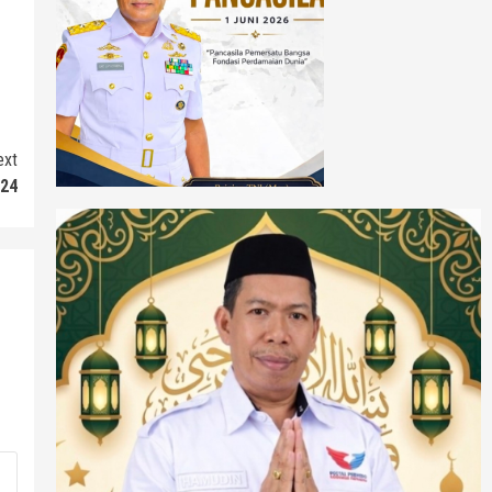
ext
024