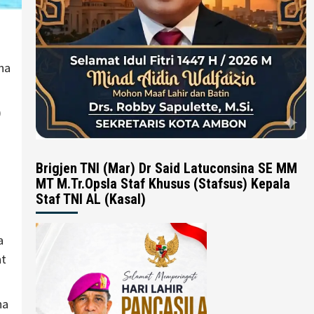
na
)
Brigjen TNI (Mar) Dr Said Latuconsina SE MM
MT M.Tr.Opsla Staf Khusus (Stafsus) Kepala
Staf TNI AL (Kasal)
a
at
na