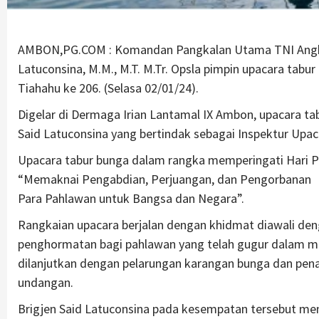
AMBON,PG.COM : Komandan Pangkalan Utama TNI Angkata
Latuconsina, M.M., M.T. M.Tr. Opsla pimpin upacara tab
Tiahahu ke 206. (Selasa 02/01/24).
Digelar di Dermaga Irian Lantamal IX Ambon, upacara t
Said Latuconsina yang bertindak sebagai Inspektur Up
Upacara tabur bunga dalam rangka memperingati Hari 
“Memaknai Pengabdian, Perjuangan, dan Pengorbanan
Para Pahlawan untuk Bangsa dan Negara”.
Rangkaian upacara berjalan dengan khidmat diawali de
penghormatan bagi pahlawan yang telah gugur dalam me
dilanjutkan dengan pelarungan karangan bunga dan penab
undangan.
Brigjen Said Latuconsina pada kesempatan tersebut me