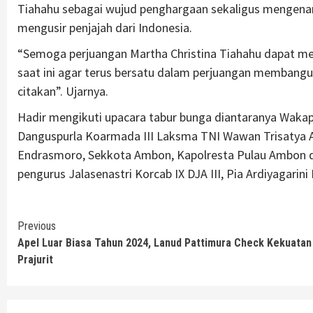
Tiahahu sebagai wujud penghargaan sekaligus mengenang
mengusir penjajah dari Indonesia.
“Semoga perjuangan Martha Christina Tiahahu dapat men
saat ini agar terus bersatu dalam perjuangan membangun
citakan”. Ujarnya.
Hadir mengikuti upacara tabur bunga diantaranya Wakapo
Danguspurla Koarmada III Laksma TNI Wawan Trisatya 
Endrasmoro, Sekkota Ambon, Kapolresta Pulau Ambon d
pengurus Jalasenastri Korcab IX DJA III, Pia Ardiyagarin
Continue
Previous
Apel Luar Biasa Tahun 2024, Lanud Pattimura Check Kekuatan
Reading
Prajurit