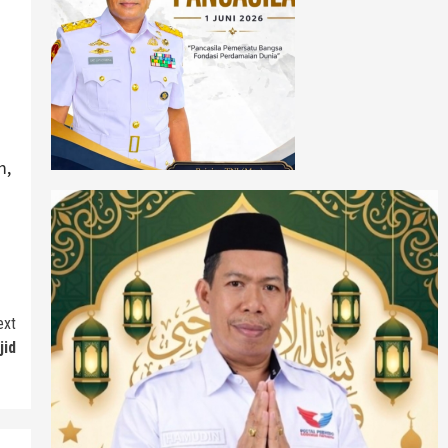
m,
ext
jid