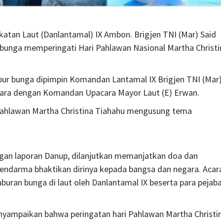
n Laut (Danlantamal) IX Ambon. Brigjen TNI (Mar) Said
ur bunga memperingati Hari Pahlawan Nasional Martha Christi
abur bunga dipimpin Komandan Lantamal IX Brigjen TNI (Mar
acara dengan Komandan Upacara Mayor Laut (E) Erwan.
Pahlawan Martha Christina Tiahahu mengusung tema
ngan laporan Danup, dilanjutkan memanjatkan doa dan
ndarma bhaktikan dirinya kepada bangsa dan negara. Acar
uran bunga di laut oleh Danlantamal IX beserta para pejab
nyampaikan bahwa peringatan hari Pahlawan Martha Christi