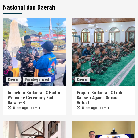
Nasional dan Daerah
Daerah
Uncategorized
Daerah
Inspektur Kodaeral IX Hadiri
Prajurit Kodaeral IX Ikuti
Welcome Ceremony Sail
Kauseri Agama Secara
Darwin–B
Virtual
8 jam ago
admin
8 jam ago
admin