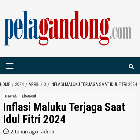
Skip
to
content
PELAGANDONG.C
PORTAL BERITA ORANG SAUDARA
Primary
Menu
HOME
2024
APRIL
3
INFLASI MALUKU TERJAGA SAAT IDUL FITRI 2024
Daerah
Ekonomi
Inflasi Maluku Terjaga Saat
Idul Fitri 2024
2 tahun ago
admin