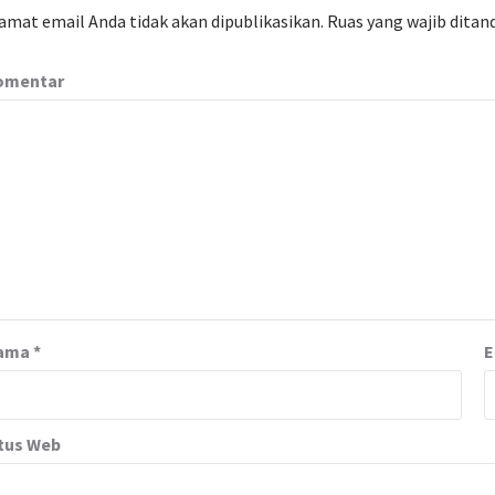
amat email Anda tidak akan dipublikasikan.
Ruas yang wajib ditan
omentar
ama
*
E
tus Web