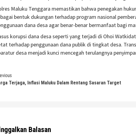
olres Maluku Tenggara memastikan bahwa penegakan hukum t
ebagai bentuk dukungan terhadap program nasional pembera
enggunaan dana desa agar benar-benar bermanfaat bagi ma
sus korupsi dana desa seperti yang terjadi di Ohoi Watkid
tat terhadap penggunaan dana publik di tingkat desa. Transp
paratur desa menjadi kunci mencegah terulangnya penyimp
ontinue
evious
rga Terjaga, Inflasi Maluku Dalam Rentang Sasaran Target
eading
inggalkan Balasan