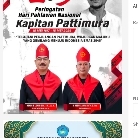
Al
K
N
Si