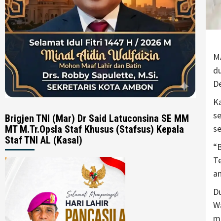
M
d
D
K
se
Brigjen TNI (Mar) Dr Said Latuconsina SE MM
s
MT M.Tr.Opsla Staf Khusus (Stafsus) Kepala
Staf TNI AL (Kasal)
“
Te
an
Du
Wa
m