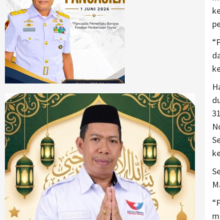
k
p
“P
da
k
Ha
d
3
N
Se
k
Se
Ma
“
me