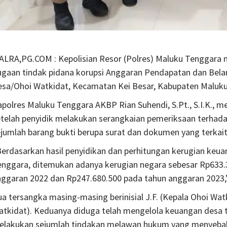
ALRA,PG.COM : Kepolisian Resor (Polres) Maluku Tenggara
ugaan tindak pidana korupsi Anggaran Pendapatan dan Bela
esa/Ohoi Watkidat, Kecamatan Kei Besar, Kabupaten Maluk
apolres Maluku Tenggara AKBP Rian Suhendi, S.Pt., S.I.K.,
telah penyidik melakukan serangkaian pemeriksaan terhadap 
ejumlah barang bukti berupa surat dan dokumen yang terka
Berdasarkan hasil penyidikan dan perhitungan kerugian keu
nggara, ditemukan adanya kerugian negara sebesar Rp633.3
ggaran 2022 dan Rp247.680.500 pada tahun anggaran 2023,” 
a tersangka masing-masing berinisial J.F. (Kepala Ohoi Wa
tkidat). Keduanya diduga telah mengelola keuangan desa t
elakukan sejumlah tindakan melawan hukum yang menyebabkan