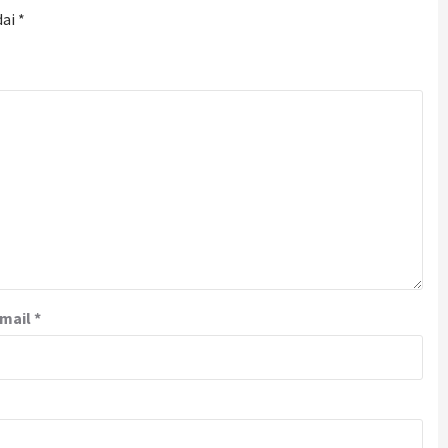
dai
*
mail
*