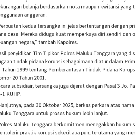
ekurangan belanja berdasarkan nota maupun kwitansi yang
enggunaan anggaran.
erbuatan kedua tersangka ini jelas bertentangan dengan pri
na desa. Mereka diduga kuat memperkaya diri sendiri dan 
euangan negara,” tambah Kapolres.
sil penyidikan Tim Tipikor Polres Maluku Tenggara yang dis
ugaan tindak pidana korupsi sebagaimana diatur dalam Prim
1 Tahun 1999 tentang Pemberantasan Tindak Pidana Korup
omor 20 Tahun 2001.
cara subsidiair, tersangka juga dijerat dengan Pasal 3 Jo. 
e-1 KUHP.
lanjutnya, pada 30 Oktober 2025, berkas perkara atas nama
luku Tenggara untuk proses hukum lebih lanjut.
Polres Maluku Tenggara berkomitmen menegakkan hukum sec
ntolerir praktik korupsi sekecil apa pun, terutama yang m