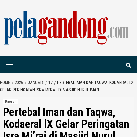
Skip
to
content
PELAGANDONG.C
PORTAL BERITA ORANG SAUDARA
Primary
Menu
HOME
2026
JANUARI
17
PERTEBAL IMAN DAN TAQWA, KODAERAL LX
GELAR PERINGATAN ISRA MI’RAJ DI MASJID NURUL IMAN
Daerah
Pertebal Iman dan Taqwa,
Kodaeral lX Gelar Peringatan
Isra Mi’raj di Masjid Nurul