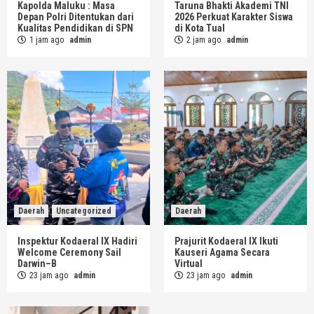
Kapolda Maluku : Masa
Taruna Bhakti Akademi TNI
Depan Polri Ditentukan dari
2026 Perkuat Karakter Siswa
Kualitas Pendidikan di SPN
di Kota Tual
1 jam ago
admin
2 jam ago
admin
Daerah
Uncategorized
Daerah
Inspektur Kodaeral IX Hadiri
Prajurit Kodaeral IX Ikuti
Welcome Ceremony Sail
Kauseri Agama Secara
Darwin–B
Virtual
23 jam ago
admin
23 jam ago
admin