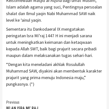
Keistimewaan Masjid al-Aqsha bagi umat Muslim,
Islam adalah agama yang suci, Pentingnya persoalan
shalat dan Ilmul yaqin Nabi Muhammad SAW naik
level ke ‘ainul yaqin.
Sementara itu Dankodaeral IX mengatakan
peringatan lsra Mi’raj 1447 H ini menjadi sarana
untuk meningkatkan keimanan dan ketaqwaan
kepada Allah SWT, baik bagi prajurit secara pribadi
maupun dalam melaksanakan tugas sehari-hari.
“Dengan kita meneladani akhlak Rosulullah
Muhammad SAW, diyakini akan membentuk karakter
prajurit yang prima menuju Indonesia maju,”
pungkasnya. (*)
Continue
Previous
IKLAN ISRA MI’ RAJ