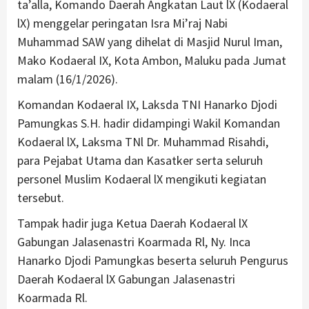
ta’alla, Komando Daerah Angkatan Laut lX (Kodaeral
lX) menggelar peringatan Isra Mi’raj Nabi
Muhammad SAW yang dihelat di Masjid Nurul Iman,
Mako Kodaeral IX, Kota Ambon, Maluku pada Jumat
malam (16/1/2026).
Komandan Kodaeral IX, Laksda TNI Hanarko Djodi
Pamungkas S.H. hadir didampingi Wakil Komandan
Kodaeral lX, Laksma TNl Dr. Muhammad Risahdi,
para Pejabat Utama dan Kasatker serta seluruh
personel Muslim Kodaeral lX mengikuti kegiatan
tersebut.
Tampak hadir juga Ketua Daerah Kodaeral lX
Gabungan Jalasenastri Koarmada Rl, Ny. Inca
Hanarko Djodi Pamungkas beserta seluruh Pengurus
Daerah Kodaeral lX Gabungan Jalasenastri
Koarmada Rl.