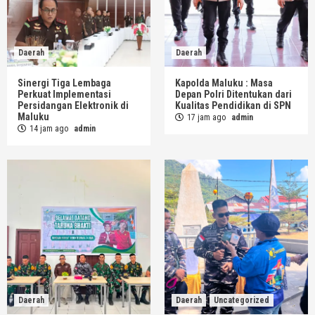
Daerah
Daerah
Sinergi Tiga Lembaga
Kapolda Maluku : Masa
Perkuat Implementasi
Depan Polri Ditentukan dari
Persidangan Elektronik di
Kualitas Pendidikan di SPN
Maluku
17 jam ago
admin
14 jam ago
admin
Daerah
Daerah
Uncategorized