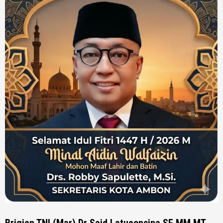
Brigjen TNI (Mar) Dr Said Latuconsina SE MM MT