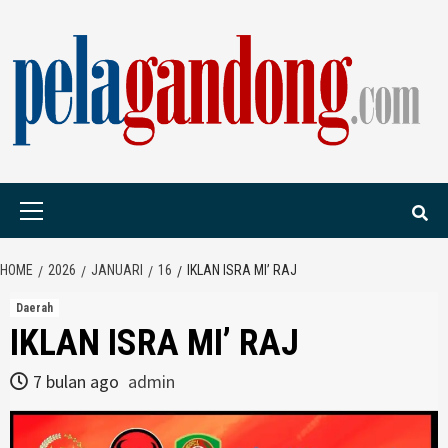
Skip
to
content
PELAGANDONG.C
PORTAL BERITA ORANG SAUDARA
Primary
Menu
HOME
2026
JANUARI
16
IKLAN ISRA MI’ RAJ
Daerah
IKLAN ISRA MI’ RAJ
7 bulan ago
admin