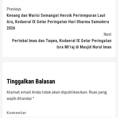
Continue
Previous
Kenang dan Warisi Semangat Heroik Pertempuran Laut
Reading
Aru, Kodaeral lX Gelar Peringatan Hari Dharma Samudera
2026
Next
Pertebal Iman dan Taqwa, Kodaeral lX Gelar Peringatan
Isra Mi’raj di Masjid Nurul Iman
Tinggalkan Balasan
Alamat email Anda tidak akan dipublikasikan.
Ruas yang
wajib ditandai
*
Komentar