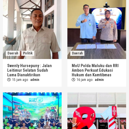
Daerah
Politik
Daerah
Swenly Hursepuny : Jalan
MoU Polda Maluku dan RRI
Leitimur Selatan Sudah
Ambon Perkuat Edukasi
Lama Dianaktirikan
Hukum dan Kamtibmas
15 jam ago
admin
16 jam ago
admin