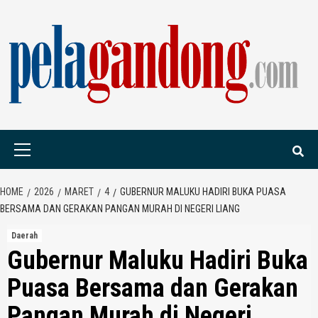
Skip
to
content
PELAGANDONG.C
PORTAL BERITA ORANG SAUDARA
Primary
Menu
HOME
2026
MARET
4
GUBERNUR MALUKU HADIRI BUKA PUASA
BERSAMA DAN GERAKAN PANGAN MURAH DI NEGERI LIANG
Daerah
Gubernur Maluku Hadiri Buka
Puasa Bersama dan Gerakan
Pangan Murah di Negeri