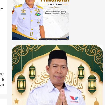
UT
ext
u &
PU