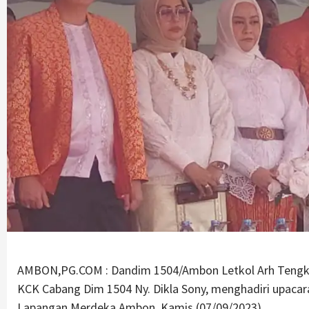
AMBON,PG.COM : Dandim 1504/Ambon Letkol Arh Tengku So
KCK Cabang Dim 1504 Ny. Dikla Sony, menghadiri upacar
Lapangan Merdeka Ambon, Kamis (07/09/2023).