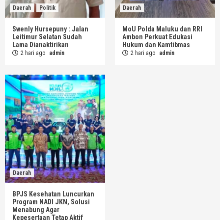
Daerah
Politik
Daerah
Swenly Hursepuny : Jalan
MoU Polda Maluku dan RRI
Leitimur Selatan Sudah
Ambon Perkuat Edukasi
Lama Dianaktirikan
Hukum dan Kamtibmas
2 hari ago
admin
2 hari ago
admin
Daerah
BPJS Kesehatan Luncurkan
Program NADI JKN, Solusi
Menabung Agar
Kepesertaan Tetap Aktif