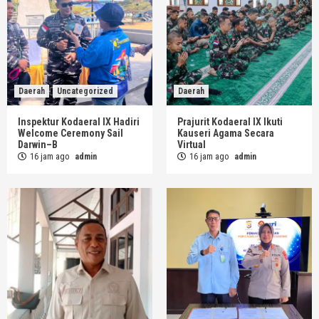
Daerah
Uncategorized
Daerah
Inspektur Kodaeral IX Hadiri
Prajurit Kodaeral IX Ikuti
Welcome Ceremony Sail
Kauseri Agama Secara
Darwin–B
Virtual
16 jam ago
admin
16 jam ago
admin