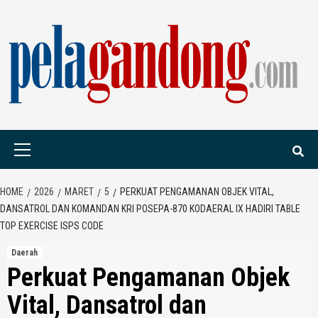
Skip
to
content
PELAGANDONG.C
PORTAL BERITA ORANG SAUDARA
Primary
Menu
HOME
2026
MARET
5
PERKUAT PENGAMANAN OBJEK VITAL,
DANSATROL DAN KOMANDAN KRI POSEPA-870 KODAERAL IX HADIRI TABLE
TOP EXERCISE ISPS CODE
Daerah
Perkuat Pengamanan Objek
Vital, Dansatrol dan