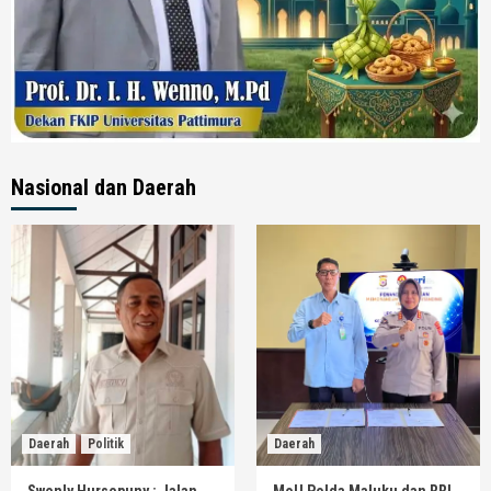
Nasional dan Daerah
Daerah
Politik
Daerah
Swenly Hursepuny : Jalan
MoU Polda Maluku dan RRI