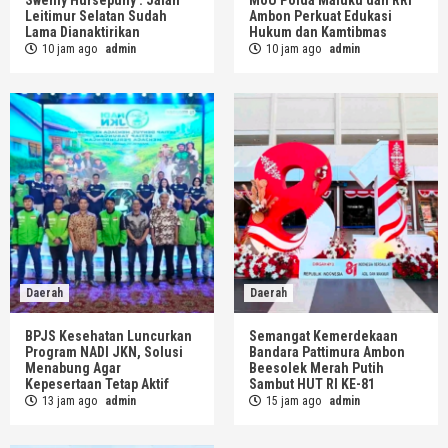
Leitimur Selatan Sudah
Ambon Perkuat Edukasi
Lama Dianaktirikan
Hukum dan Kamtibmas
10 jam ago
admin
10 jam ago
admin
Daerah
Daerah
BPJS Kesehatan Luncurkan
Semangat Kemerdekaan
Program NADI JKN, Solusi
Bandara Pattimura Ambon
Menabung Agar
Beesolek Merah Putih
Kepesertaan Tetap Aktif
Sambut HUT RI KE-81
13 jam ago
admin
15 jam ago
admin