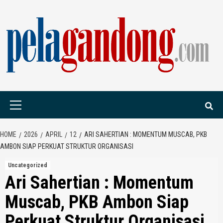
Skip
to
content
PELAGANDONG.C
PORTAL BERITA ORANG SAUDARA
Primary
Menu
HOME
2026
APRIL
12
ARI SAHERTIAN : MOMENTUM MUSCAB, PKB
AMBON SIAP PERKUAT STRUKTUR ORGANISASI
Uncategorized
Ari Sahertian : Momentum
Muscab, PKB Ambon Siap
Perkuat Struktur Organisasi