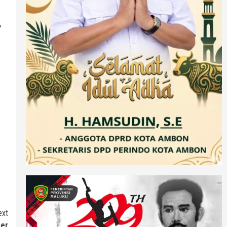
,
ext
ber