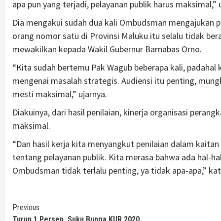
apa pun yang terjadi, pelayanan publik harus maksimal,” 
Dia mengakui sudah dua kali Ombudsman mengajukan p
orang nomor satu di Provinsi Maluku itu selalu tidak be
mewakilkan kepada Wakil Gubernur Barnabas Orno.
“Kita sudah bertemu Pak Wagub beberapa kali, padahal 
mengenai masalah strategis. Audiensi itu penting, mungki
mesti maksimal,” ujarnya.
Diakuinya, dari hasil penilaian, kinerja organisasi pera
maksimal.
“Dan hasil kerja kita menyangkut penilaian dalam kai
tentang pelayanan publik. Kita merasa bahwa ada hal-h
Ombudsman tidak terlalu penting, ya tidak apa-apa,” ka
Continue
Previous
Turun 1 Persen, Suku Bunga KUR 2020